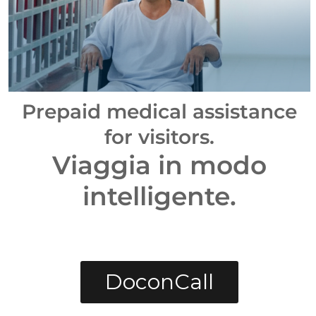
Chirurgia Plastica, Estetica E Medicina Estetica
Urologia
Anestesia E Rianimazione
Prepaid medical assistance
Allergologia
for visitors
.
Viaggia in modo
Sistema Digestivo
intelligente.
Medicina Interna
Radiologia
Laboratorio Clinico
DoconCall
Endocrinologia