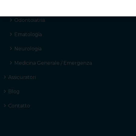
Cardiologia
Odontoiatria
Ematologia
Neurologia
Medicina Generale / Emergenza
Assicuratori
Blog
Contatto