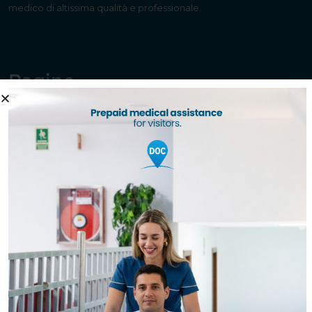
medico di altissima qualità e professionale.
Pagine
Inizio
Chi Siamo
Specialità
Chirurgia Vascolare
Ginecologia E Ostetricia
Otorinolaringoiatria
Traumatologia