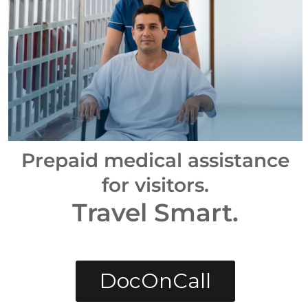
Chirurgie Plastique, Esthétique Et Médecine
Esthétique
Urologie
Anesthésie Et Réanimation
Allergologie
Prepaid medical assistance
Système Digestif
for visitors
.
Travel Smart
.
Médecine Interne
Radiologie
DocOnCall
Laboratoire Clinique
Endocrinologie