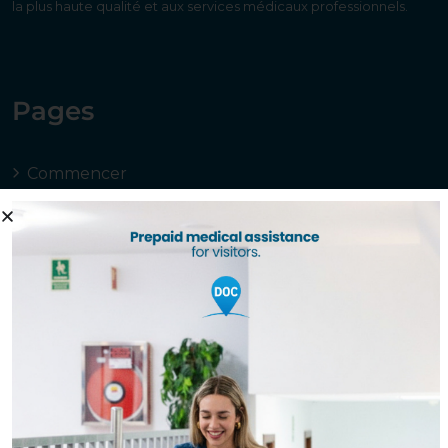
la plus haute qualité et aux services médicaux professionnels.
Pages
Commencer
À Propos De Nous
Spécialités
Chirurgie Vasculaire
Gynécologie Et Obstétrique
Oto-Rhinourée
Traumatologie