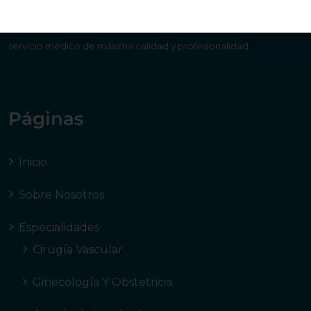
Servicios Médicos Jorgani S.L.U
es una empresa dedicada al
servicio médico de máxima calidad y profesionalidad.
Páginas
Inicio
Sobre Nosotros
Especialidades
Cirugía Vascular
Ginecología Y Obstetricia