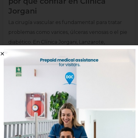
por qué confiar en Clínica
Jorgani
La cirugía vascular es fundamental para tratar
problemas como varices, úlceras venosas o el pie
diabético. En Clínica Jorgani, Lanzarote,
contamos con un equipo experto, tecnología
avanzada y un trato cercano para cuidar tu salud
circulatoria desde el diagnóstico hasta la
recuperación.
Leer más